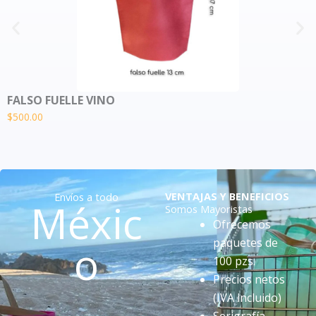
FALSO FUELLE VINO
$
500.00
VENTAJAS Y BENEFICIOS
Envíos a todo
Méxic
Somos Mayoristas
Ofrecemos
paquetes de
o
100 pzs.
Precios netos
(IVA incluido)