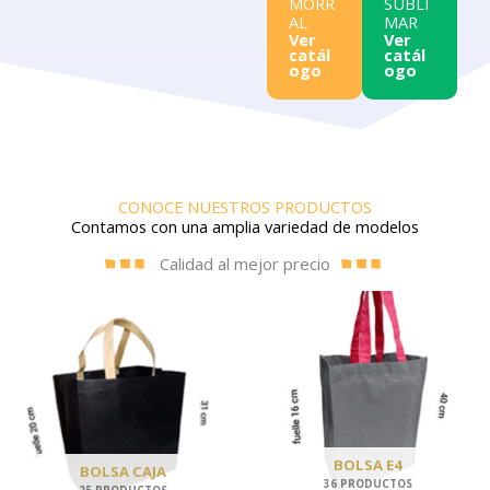
MORR
SUBLI
AL
MAR
Ver
Ver
catál
catál
ogo
ogo
CONOCE NUESTROS PRODUCTOS
Contamos con una amplia variedad de modelos
Calidad al mejor precio
BOLSA E4
BOLSA CAJA
36 PRODUCTOS
25 PRODUCTOS