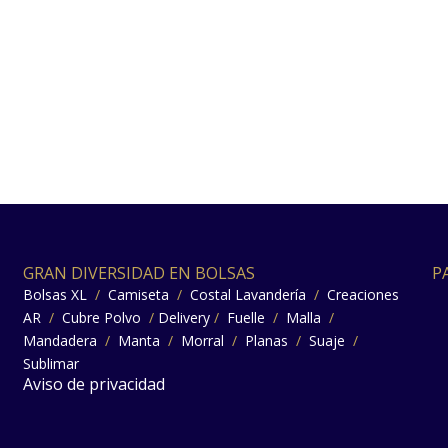
GRAN DIVERSIDAD EN BOLSAS
P
Bolsas XL
/
Camiseta
/
Costal Lavandería
/
Creaciones
AR
/
Cubre Polvo
/
Delivery
/
Fuelle
/
Malla
/
Mandadera
/
Manta
/
Morral
/
Planas
/
Suaje
/
Sublimar
Aviso de privacidad