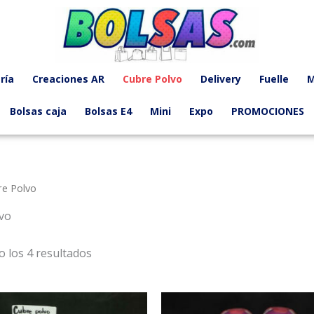
Ordenado
por
precio:
bajo
a
alto
ría
Creaciones AR
Cubre Polvo
Delivery
Fuelle
M
Bolsas caja
Bolsas E4
Mini
Expo
PROMOCIONES
re Polvo
vo
 los 4 resultados