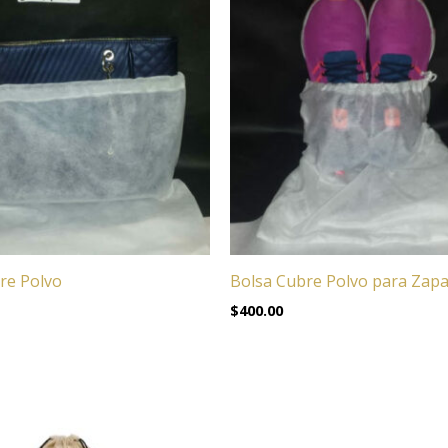
re Polvo
Bolsa Cubre Polvo para Zap
$
400.00