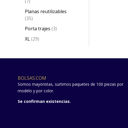
7
Planas reutilizables
35
Porta trajes
3
XL
29
BOLSAS.COM
Somos mayoristas, surtimos paquetes de 100 piezas por
modelo y por color.
Se confirman existencias.