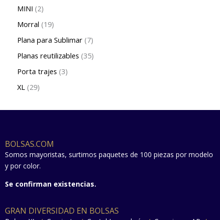
MINI
2
Morral
19
Plana para Sublimar
7
Planas reutilizables
35
Porta trajes
3
XL
29
BOLSAS.COM
Somos mayoristas, surtimos paquetes de 100 piezas por modelo
y por color.
Se confirman existencias.
GRAN DIVERSIDAD EN BOLSAS