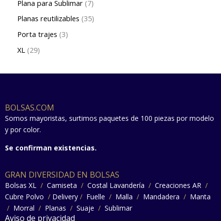
Plana para Sublimar
7
Planas reutilizables
35
Porta trajes
3
XL
29
BOLSAS.COM
Somos mayoristas, surtimos paquetes de 100 piezas por modelo
y por color.
Se confirman existencias.
GRAN DIVERSIDAD EN BOLSAS
Bolsas XL
/
Camiseta
/
Costal Lavandería
/
Creaciones AR
/
Cubre Polvo
/
Delivery
/
Fuelle
/
Malla
/
Mandadera
/
Manta
/
Morral
/
Planas
/
Suaje
/
Sublimar
Aviso de privacidad