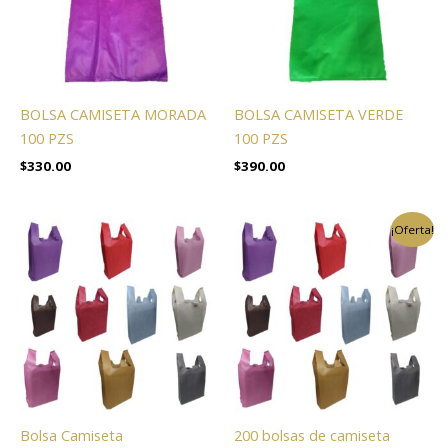
BOLSA CAMISETA MORADA
BOLSA CAMISETA VERDE
100 PZS
100 PZS
$
330.00
$
390.00
El
El
¡Oferta!
precio
precio
original
actual
era:
es:
$780.00.
$699.00.
Bolsa Camiseta
200 bolsas de camiseta