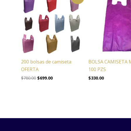
precio
precio
original
actual
era:
es:
$780.00.
$699.00.
200 bolsas de camiseta
BOLSA CAMISETA
OFERTA
100 PZS
$
780.00
$
699.00
$
330.00