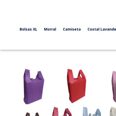
Ir
al
contenido
Bolsas XL
Morral
Camiseta
Costal Lavande