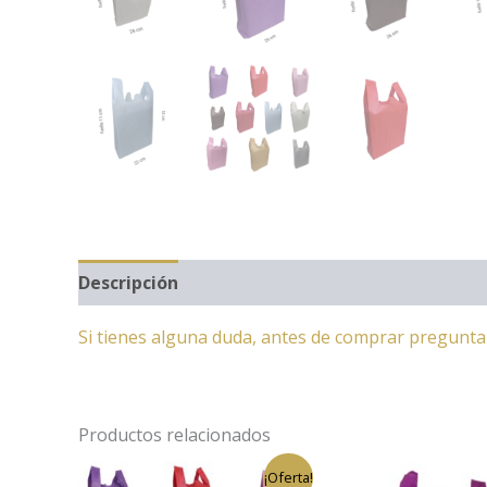
Descripción
Información adicional
Si tienes alguna duda, antes de comprar pregunt
Productos relacionados
El
El
¡Oferta!