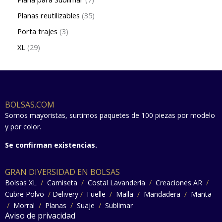
Planas reutilizables
35
Porta trajes
3
XL
29
BOLSAS.COM
Somos mayoristas, surtimos paquetes de 100 piezas por modelo
y por color.
Se confirman existencias.
GRAN DIVERSIDAD EN BOLSAS
Bolsas XL
/
Camiseta
/
Costal Lavandería
/
Creaciones AR
/
Cubre Polvo
/
Delivery
/
Fuelle
/
Malla
/
Mandadera
/
Manta
/
Morral
/
Planas
/
Suaje
/
Sublimar
Aviso de privacidad