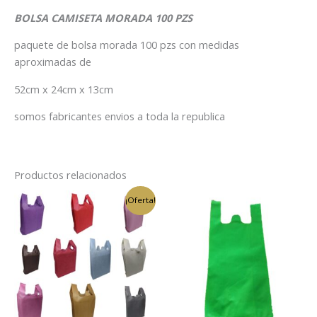
BOLSA CAMISETA MORADA 100 PZS
paquete de bolsa morada 100 pzs con medidas
aproximadas de
52cm x 24cm x 13cm
somos fabricantes envios a toda la republica
Productos relacionados
El
El
¡Oferta!
precio
precio
original
actual
era:
es:
$780.00.
$699.00.