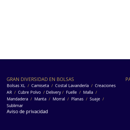
GRAN DIVERSIDAD EN BOLSAS
P
Bolsas XL
/
Camiseta
/
Costal Lavandería
/
Creaciones
AR
/
Cubre Polvo
/
Delivery
/
Fuelle
/
Malla
/
Mandadera
/
Manta
/
Morral
/
Planas
/
Suaje
/
Sublimar
Aviso de privacidad