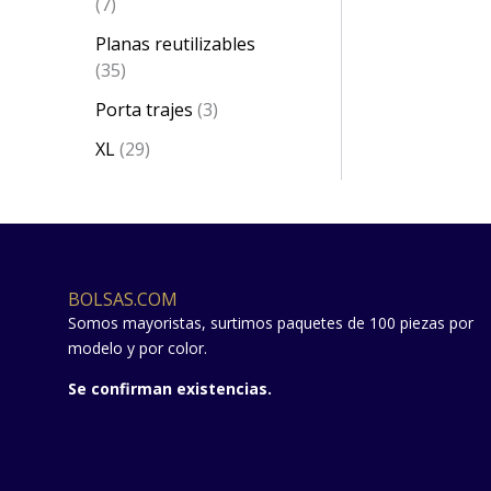
7
Planas reutilizables
35
Porta trajes
3
XL
29
BOLSAS.COM
Somos mayoristas, surtimos paquetes de 100 piezas por
modelo y por color.
Se confirman existencias.