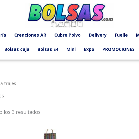
Ordenado
por
precio:
bajo
a
alto
ría
Creaciones AR
Cubre Polvo
Delivery
Fuelle
M
Bolsas caja
Bolsas E4
Mini
Expo
PROMOCIONES
a trajes
es
 los 3 resultados