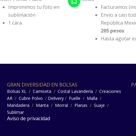
Imprimimos tu foto en
Facturamos (inc
sublimación
Envío a casi tod
1 cara
República Mexi
205 pesos
Hasta agotar ex
GRAN DIVERSIDAD EN BOLSAS
P
Bolsas XL
/
Camiseta
/
Costal Lavandería
/
Creaciones
AR
/
Cubre Polvo
/
Delivery
/
Fuelle
/
Malla
/
Mandadera
/
Manta
/
Morral
/
Planas
/
Suaje
/
Sublimar
Aviso de privacidad