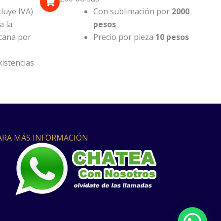
luye IVA)
Con sublimación por
2000
a la
pesos
cana por
Precio por pieza
10 pesos
istencias
ARA MÁS INFORMACIÓN