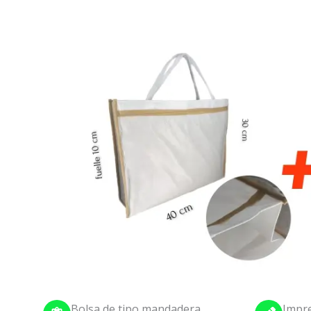
Bolsa de tipo mandadera
Impre