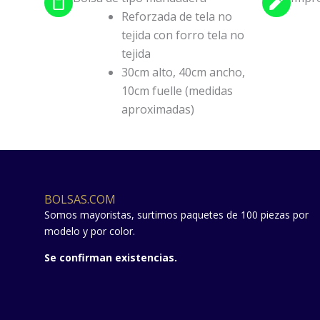
Reforzada de tela no
tejida con forro tela no
tejida
30cm alto, 40cm ancho,
10cm fuelle (medidas
aproximadas)
BOLSAS.COM
Somos mayoristas, surtimos paquetes de 100 piezas por
modelo y por color.
Se confirman existencias.