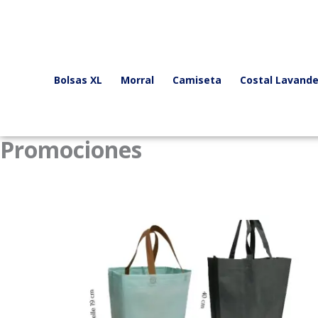
Ir
al
contenido
Bolsas XL
Morral
Camiseta
Costal Lavande
Promociones