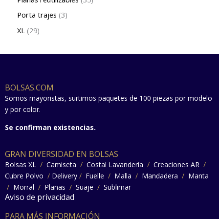
Porta trajes
3
XL
29
BOLSAS.COM
Somos mayoristas, surtimos paquetes de 100 piezas por modelo
y por color.
Se confirman existencias.
GRAN DIVERSIDAD EN BOLSAS
Bolsas XL
/
Camiseta
/
Costal Lavandería
/
Creaciones AR
/
Cubre Polvo
/
Delivery
/
Fuelle
/
Malla
/
Mandadera
/
Manta
/
Morral
/
Planas
/
Suaje
/
Sublimar
Aviso de privacidad
PARA MÁS INFORMACIÓN