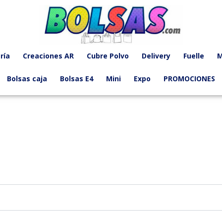
atorio
ría
Creaciones AR
Cubre Polvo
Delivery
Fuelle
M
Bolsas caja
Bolsas E4
Mini
Expo
PROMOCIONES