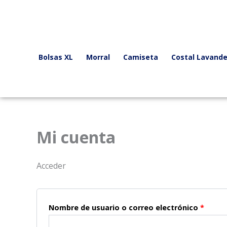
Ir
Obligatorio
Oblig
al
contenido
Bolsas XL
Morral
Camiseta
Costal Lavande
Mi cuenta
Acceder
Nombre de usuario o correo electrónico
*