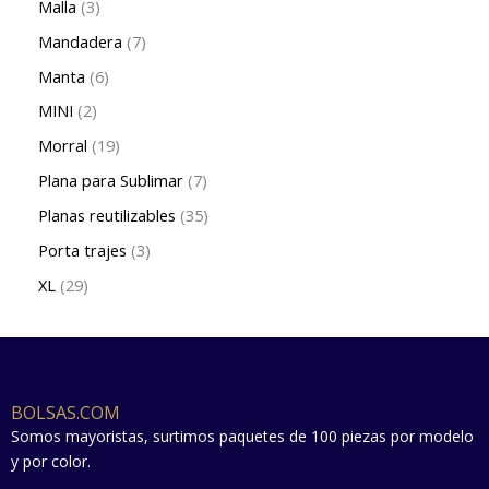
Malla
3
Mandadera
7
Manta
6
MINI
2
Morral
19
Plana para Sublimar
7
Planas reutilizables
35
Porta trajes
3
XL
29
BOLSAS.COM
Somos mayoristas, surtimos paquetes de 100 piezas por modelo
y por color.