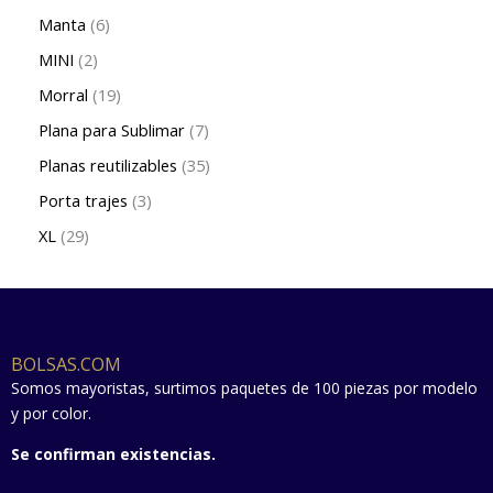
Manta
6
MINI
2
Morral
19
Plana para Sublimar
7
Planas reutilizables
35
Porta trajes
3
XL
29
BOLSAS.COM
Somos mayoristas, surtimos paquetes de 100 piezas por modelo
y por color.
Se confirman existencias.