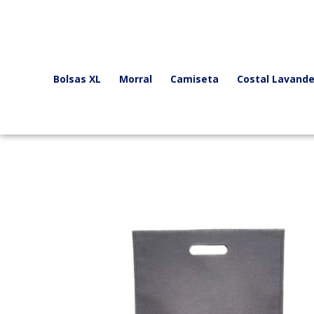
Ir
al
contenido
Bolsas XL
Morral
Camiseta
Costal Lavande