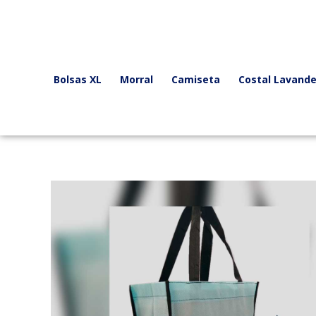
Ir
al
contenido
Bolsas XL
Morral
Camiseta
Costal Lavande