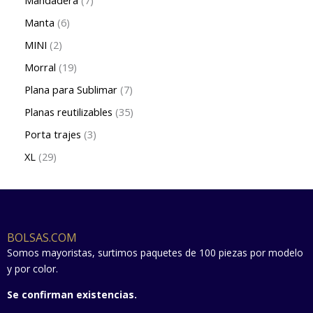
Manta
6
MINI
2
Morral
19
Plana para Sublimar
7
Planas reutilizables
35
Porta trajes
3
XL
29
BOLSAS.COM
Somos mayoristas, surtimos paquetes de 100 piezas por modelo
y por color.
Se confirman existencias.