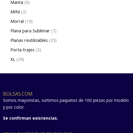
Manta
6
MINI
2
Morral
19
Plana para Sublimar
7
Planas reutilizables
35
Porta trajes
3
XL
29
BOLSAS.COM
Somos mayoristas, surtimos paquetes de 100 piezas por modelo
y por color.
Se confirman existencias.