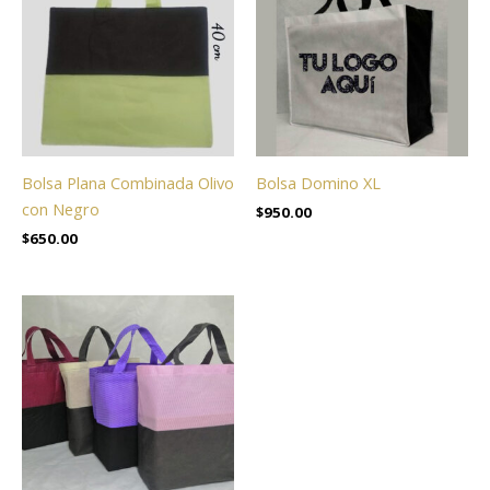
Bolsa Plana Combinada Olivo
Bolsa Domino XL
con Negro
$
950.00
$
650.00