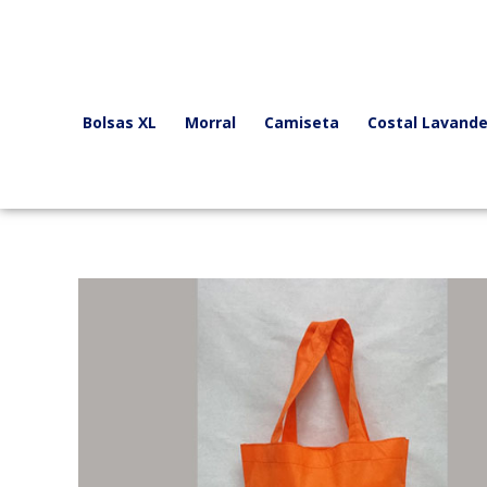
Ir
al
contenido
Bolsas XL
Morral
Camiseta
Costal Lavande