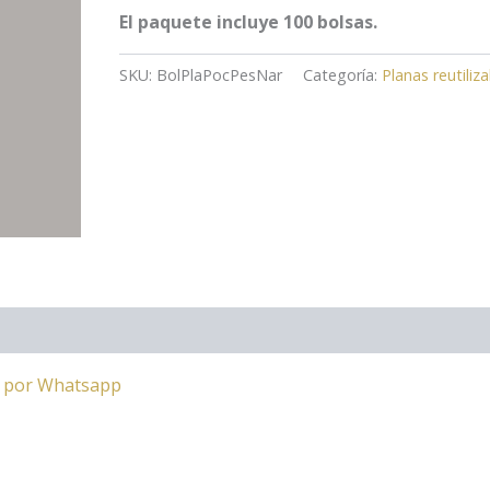
El paquete incluye 100 bolsas.
SKU:
BolPlaPocPesNar
Categoría:
Planas reutiliz
a por Whatsapp