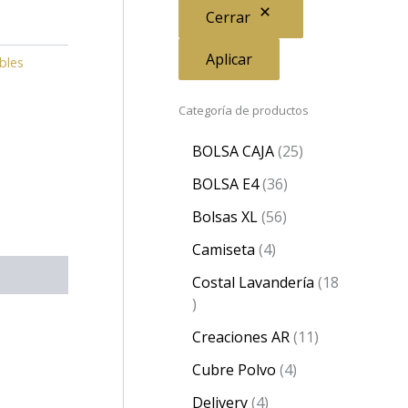
Cerrar
Aplicar
ables
Categoría de productos
BOLSA CAJA
25
BOLSA E4
36
Bolsas XL
56
Camiseta
4
Costal Lavandería
18
Creaciones AR
11
Cubre Polvo
4
Delivery
4