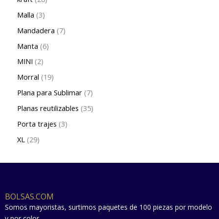
Malla
3
Mandadera
7
Manta
6
MINI
2
Morral
19
Plana para Sublimar
7
Planas reutilizables
35
Porta trajes
3
XL
29
BOLSAS.COM
Somos mayoristas, surtimos paquetes de 100 piezas por modelo
y por color.