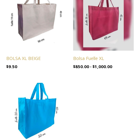
precios:
desde
$850.00
hasta
$1,000.00
BOLSA XL BEIGE
Bolsa Fuelle XL
$
9.50
$
850.00
-
$
1,000.00