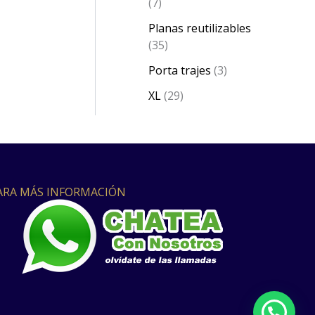
7
Planas reutilizables
35
Porta trajes
3
XL
29
ARA MÁS INFORMACIÓN