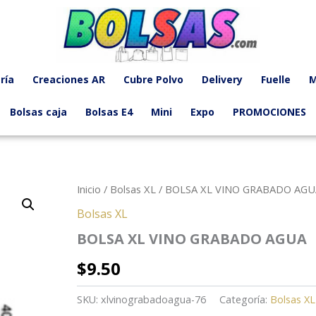
ría
Creaciones AR
Cubre Polvo
Delivery
Fuelle
M
Bolsas caja
Bolsas E4
Mini
Expo
PROMOCIONES
Inicio
/
Bolsas XL
/ BOLSA XL VINO GRABADO AG
Bolsas XL
BOLSA XL VINO GRABADO AGUA
$
9.50
SKU:
xlvinograbadoagua-76
Categoría:
Bolsas XL