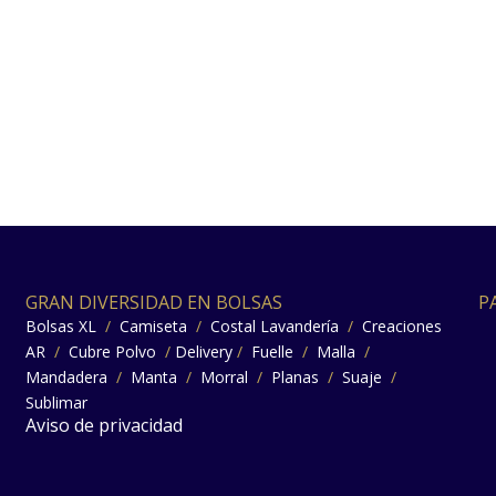
GRAN DIVERSIDAD EN BOLSAS
P
Bolsas XL
/
Camiseta
/
Costal Lavandería
/
Creaciones
AR
/
Cubre Polvo
/
Delivery
/
Fuelle
/
Malla
/
Mandadera
/
Manta
/
Morral
/
Planas
/
Suaje
/
Sublimar
Aviso de privacidad