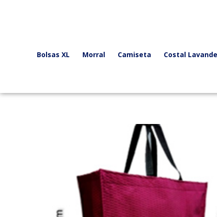
Ir
al
contenido
Bolsas XL
Morral
Camiseta
Costal Lavande