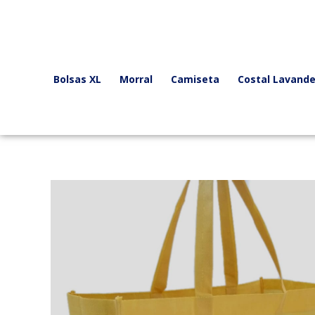
Ir
al
contenido
Bolsas XL
Morral
Camiseta
Costal Lavande