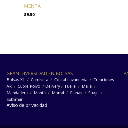
MENTA
$
9.50
GRAN DIVERSIDAD EN BOLSAS
P
Bolsas XL
/
Camiseta
/
Costal Lavandería
/
Creaciones
AR
/
Cubre Polvo
/
Delivery
/
Fuelle
/
Malla
/
Mandadera
/
Manta
/
Morral
/
Planas
/
Suaje
/
Sublimar
Aviso de privacidad