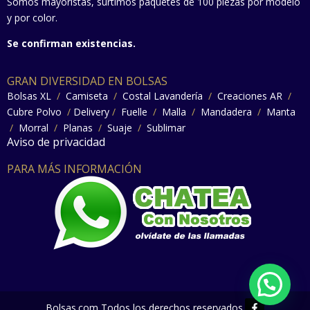
Somos mayoristas, surtimos paquetes de 100 piezas por modelo
y por color.
Se confirman existencias.
GRAN DIVERSIDAD EN BOLSAS
Bolsas XL
/
Camiseta
/
Costal Lavandería
/
Creaciones AR
/
Cubre Polvo
/
Delivery
/
Fuelle
/
Malla
/
Mandadera
/
Manta
/
Morral
/
Planas
/
Suaje
/
Sublimar
Aviso de privacidad
PARA MÁS INFORMACIÓN
F
Bolsas.com Todos los derechos reservados.