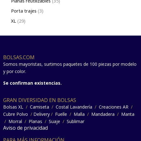
Planas reutilizables
35
Porta trajes
3
XL
29
BOLSAS.COM
Somos mayoristas, surtimos paquetes de 100 piezas por modelo
y por color.
Se confirman existencias.
GRAN DIVERSIDAD EN BOLSAS
Bolsas XL
/
Camiseta
/
Costal Lavandería
/
Creaciones AR
/
Cubre Polvo
/
Delivery
/
Fuelle
/
Malla
/
Mandadera
/
Manta
/
Morral
/
Planas
/
Suaje
/
Sublimar
Aviso de privacidad
PARA MÁS INFORMACIÓN