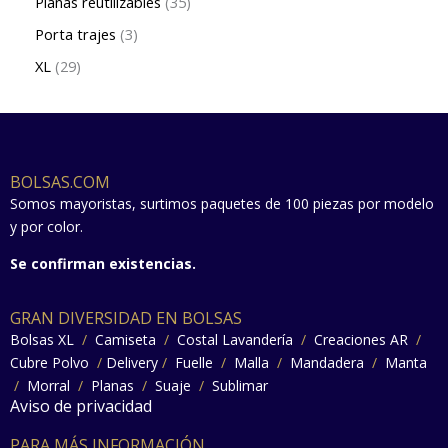
Planas reutilizables
35
Porta trajes
3
XL
29
BOLSAS.COM
Somos mayoristas, surtimos paquetes de 100 piezas por modelo
y por color.
Se confirman existencias.
GRAN DIVERSIDAD EN BOLSAS
Bolsas XL
/
Camiseta
/
Costal Lavandería
/
Creaciones AR
/
Cubre Polvo
/
Delivery
/
Fuelle
/
Malla
/
Mandadera
/
Manta
/
Morral
/
Planas
/
Suaje
/
Sublimar
Aviso de privacidad
PARA MÁS INFORMACIÓN