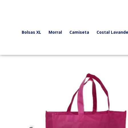
Ir
al
contenido
Bolsas XL
Morral
Camiseta
Costal Lavande