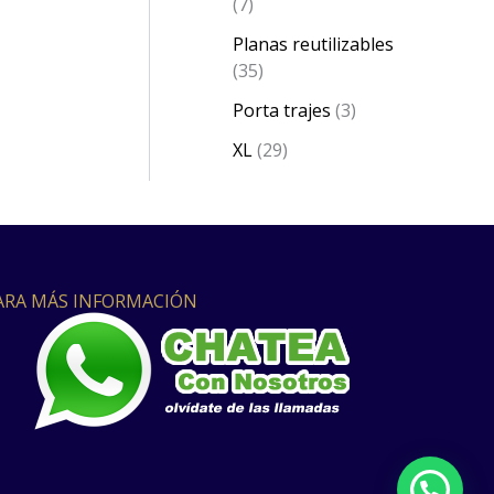
7
Planas reutilizables
35
Porta trajes
3
XL
29
ARA MÁS INFORMACIÓN