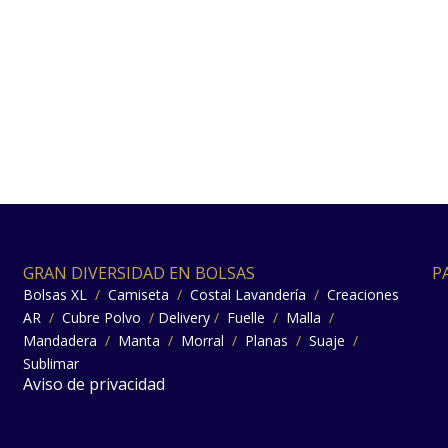
GRAN DIVERSIDAD EN BOLSAS
P
Bolsas XL
/
Camiseta
/
Costal Lavandería
/
Creaciones
AR
/
Cubre Polvo
/
Delivery
/
Fuelle
/
Malla
/
Mandadera
/
Manta
/
Morral
/
Planas
/
Suaje
/
Sublimar
Aviso de privacidad