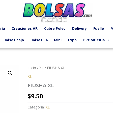
ría
Creaciones AR
Cubre Polvo
Delivery
Fuelle
M
Bolsas caja
Bolsas E4
Mini
Expo
PROMOCIONES
Inicio
/
XL
/ FIUSHA XL
XL
FIUSHA XL
$
9.50
Categoría:
XL