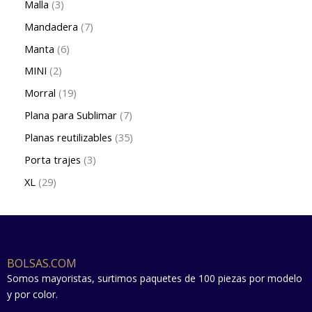
Malla
3
Mandadera
7
Manta
6
MINI
2
Morral
19
Plana para Sublimar
7
Planas reutilizables
35
Porta trajes
3
XL
29
BOLSAS.COM
Somos mayoristas, surtimos paquetes de 100 piezas por modelo
y por color.