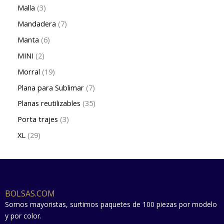
Malla
3
Mandadera
7
Manta
6
MINI
2
Morral
19
Plana para Sublimar
7
Planas reutilizables
35
Porta trajes
3
XL
29
BOLSAS.COM
Somos mayoristas, surtimos paquetes de 100 piezas por modelo
y por color.