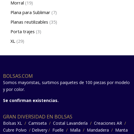
Morral
19
Plana para Sublimar
7
Planas reutilizables
35
Porta trajes
3
XL
29
BOLSAS.COM
Somos mayoristas, surtimos paquetes de 100 piezas por modelo
y por color.
Se confirman existencias.
GRAN DIVERSIDAD EN BOLSAS
Bolsas XL
/
Camiseta
/
Costal Lavandería
/
Creaciones AR
/
Cubre Polvo
/
Delivery
/
Fuelle
/
Malla
/
Mandadera
/
Manta