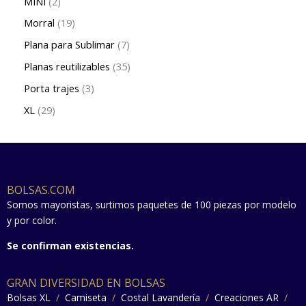
MINI
2
Morral
19
Plana para Sublimar
7
Planas reutilizables
35
Porta trajes
3
XL
29
BOLSAS.COM
Somos mayoristas, surtimos paquetes de 100 piezas por modelo
y por color.
Se confirman existencias.
GRAN DIVERSIDAD EN BOLSAS
Bolsas XL
/
Camiseta
/
Costal Lavandería
/
Creaciones AR
/