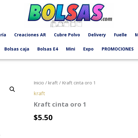
ría
Creaciones AR
Cubre Polvo
Delivery
Fuelle
M
Bolsas caja
Bolsas E4
Mini
Expo
PROMOCIONES
Inicio
/
kraft
/ Kraft cinta oro 1
kraft
Kraft cinta oro 1
$
5.50