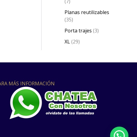
7
Planas reutilizables
35
Porta trajes
3
XL
29
ARA MÁS INFORMACIÓN