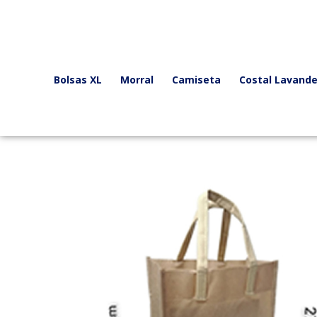
Ir
al
contenido
Bolsas XL
Morral
Camiseta
Costal Lavande