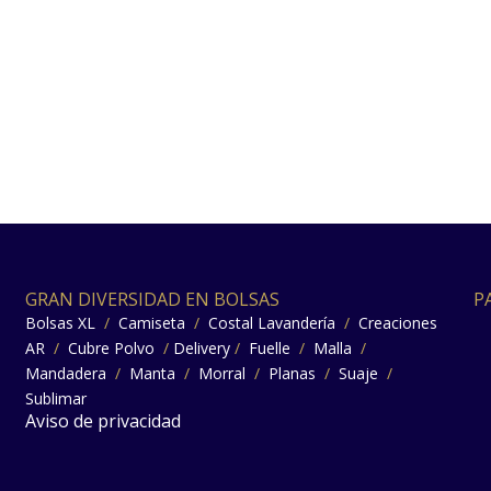
GRAN DIVERSIDAD EN BOLSAS
P
Bolsas XL
/
Camiseta
/
Costal Lavandería
/
Creaciones
AR
/
Cubre Polvo
/
Delivery
/
Fuelle
/
Malla
/
Mandadera
/
Manta
/
Morral
/
Planas
/
Suaje
/
Sublimar
Aviso de privacidad