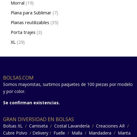
Morral
19
Plana para Sublimar
7
Planas reutilizables
35
Porta trajes
3
XL
29
BOLSAS.COM
Somos mayoristas, surtimos paquetes de 100 piezas por modelo
y por color.
Se confirman existencias.
GRAN DIVERSIDAD EN BOLSAS
Bolsas XL
/
Camiseta
/
Costal Lavandería
/
Creaciones AR
/
Cubre Polvo
/
Delivery
/
Fuelle
/
Malla
/
Mandadera
/
Manta