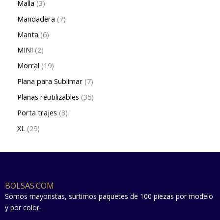
Malla
3
Mandadera
7
Manta
6
MINI
2
Morral
19
Plana para Sublimar
7
Planas reutilizables
35
Porta trajes
3
XL
29
BOLSAS.COM
Somos mayoristas, surtimos paquetes de 100 piezas por modelo
y por color.