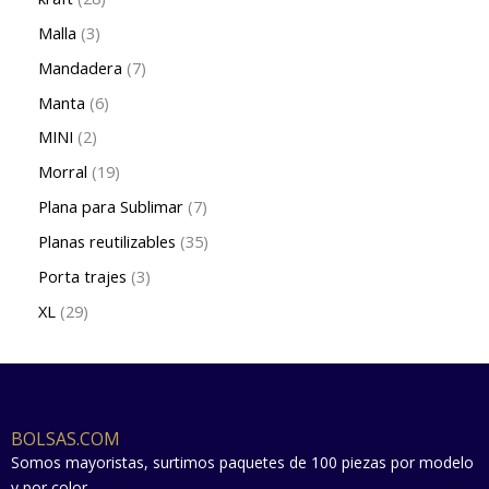
Malla
3
Mandadera
7
Manta
6
MINI
2
Morral
19
Plana para Sublimar
7
Planas reutilizables
35
Porta trajes
3
XL
29
BOLSAS.COM
Somos mayoristas, surtimos paquetes de 100 piezas por modelo
y por color.