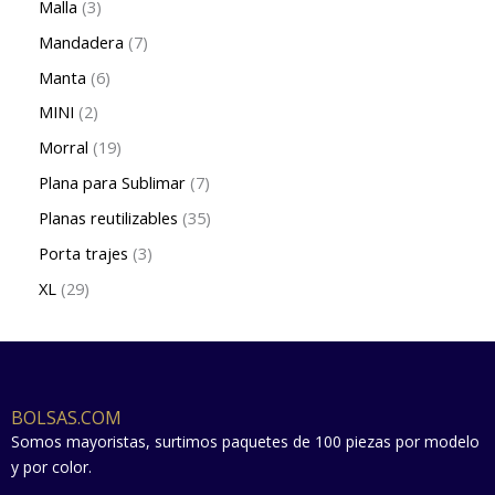
Malla
3
Mandadera
7
Manta
6
MINI
2
Morral
19
Plana para Sublimar
7
Planas reutilizables
35
Porta trajes
3
XL
29
BOLSAS.COM
Somos mayoristas, surtimos paquetes de 100 piezas por modelo
y por color.