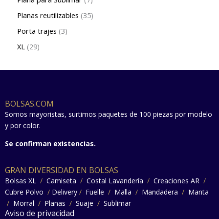
Planas reutilizables
35
Porta trajes
3
XL
29
BOLSAS.COM
Somos mayoristas, surtimos paquetes de 100 piezas por modelo
y por color.
Se confirman existencias.
GRAN DIVERSIDAD EN BOLSAS
Bolsas XL
/
Camiseta
/
Costal Lavandería
/
Creaciones AR
/
Cubre Polvo
/
Delivery
/
Fuelle
/
Malla
/
Mandadera
/
Manta
/
Morral
/
Planas
/
Suaje
/
Sublimar
Aviso de privacidad