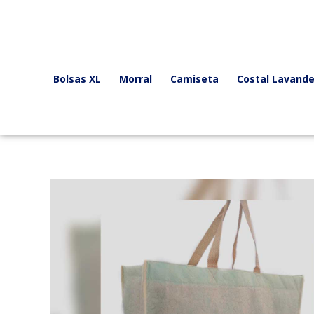
Ir
al
contenido
Bolsas XL
Morral
Camiseta
Costal Lavande