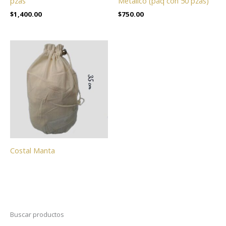
pzas
Metálico (paq con 50 pzas)
$
1,400.00
$
750.00
Costal Manta
Buscar productos