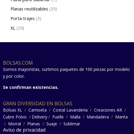
Planas reutilizables
35
Porta trajes
3
XL
29
BOLSAS.COM
Somos mayoristas, surtimos paquetes de 100 piezas por modelo
y por color.
Se confirman existencias.
GRAN DIVERSIDAD EN BOLSAS
Bolsas XL
/
Camiseta
/
Costal Lavandería
/
Creaciones AR
/
Cubre Polvo
/
Delivery
/
Fuelle
/
Malla
/
Mandadera
/
Manta
/
Morral
/
Planas
/
Suaje
/
Sublimar
Aviso de privacidad