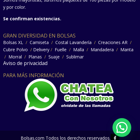
y por color.
Se confirman existencias.
GRAN DIVERSIDAD EN BOLSAS
Bolsas XL
/
Camiseta
/
Costal Lavandería
/
Creaciones AR
/
Cubre Polvo
/
Delivery
/
Fuelle
/
Malla
/
Mandadera
/
Manta
/
Morral
/
Planas
/
Suaje
/
Sublimar
Aviso de privacidad
PARA MÁS INFORMACIÓN
F
Bolsas.com Todos los derechos reservados.
a