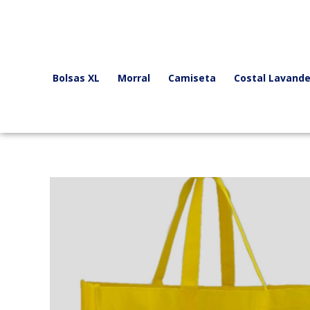
Ir
al
contenido
Bolsas XL
Morral
Camiseta
Costal Lavande