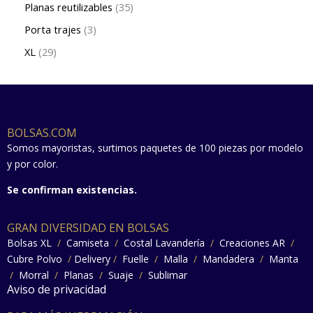
Planas reutilizables
35
Porta trajes
3
XL
29
BOLSAS.COM
Somos mayoristas, surtimos paquetes de 100 piezas por modelo
y por color.
Se confirman existencias.
GRAN DIVERSIDAD EN BOLSAS
Bolsas XL
/
Camiseta
/
Costal Lavandería
/
Creaciones AR
/
Cubre Polvo
/
Delivery
/
Fuelle
/
Malla
/
Mandadera
/
Manta
/
Morral
/
Planas
/
Suaje
/
Sublimar
Aviso de privacidad