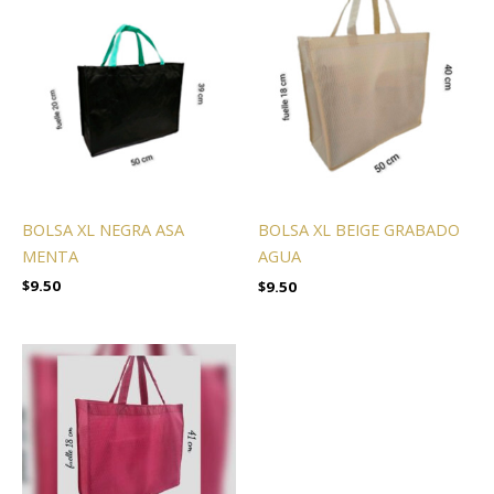
BOLSA XL NEGRA ASA
BOLSA XL BEIGE GRABADO
MENTA
AGUA
$
9.50
$
9.50
Rango
de
precios:
desde
$850.00
hasta
$1,000.00