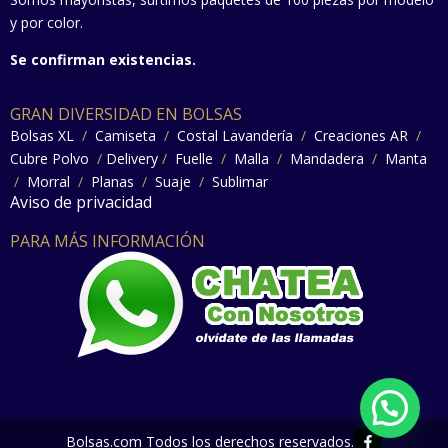
y por color.
Se confirman existencias.
GRAN DIVERSIDAD EN BOLSAS
Bolsas XL
/
Camiseta
/
Costal Lavandería
/
Creaciones AR
/
Cubre Polvo
/
Delivery
/
Fuelle
/
Malla
/
Mandadera
/
Manta
/
Morral
/
Planas
/
Suaje
/
Sublimar
Aviso de privacidad
PARA MÁS INFORMACIÓN
F
Bolsas.com Todos los derechos reservados.
a