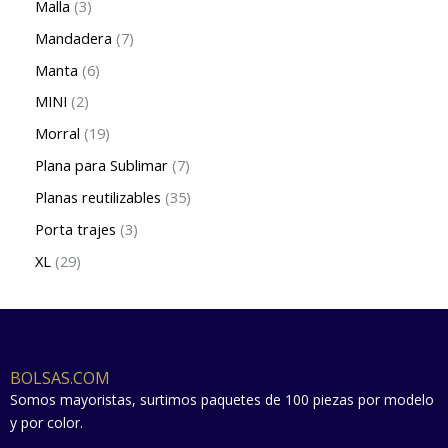
Malla
3
Mandadera
7
Manta
6
MINI
2
Morral
19
Plana para Sublimar
7
Planas reutilizables
35
Porta trajes
3
XL
29
BOLSAS.COM
Somos mayoristas, surtimos paquetes de 100 piezas por modelo
y por color.