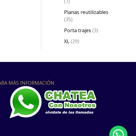
7
Planas reutilizables
35
Porta trajes
3
XL
29
ARA MÁS INFORMACIÓN