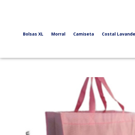
Ir
al
contenido
Bolsas XL
Morral
Camiseta
Costal Lavande