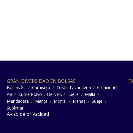
GRAN DIVERSIDAD EN BOLSAS
P
Bolsas XL
/
Camiseta
/
Costal Lavandería
/
Creaciones
AR
/
Cubre Polvo
/
Delivery
/
Fuelle
/
Malla
/
Mandadera
/
Manta
/
Morral
/
Planas
/
Suaje
/
Sublimar
Aviso de privacidad