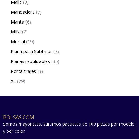
Malla
3
Mandadera
7
Manta
6
MINI
2
Morral
19
Plana para Sublimar
7
Planas reutilizables
35
Porta trajes
3
XL
29
BOLSAS.COM
Somos mayoristas, surtimos paquetes de 100 piezas por modelo
y por color.