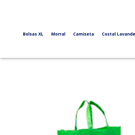
Ir
al
contenido
Bolsas XL
Morral
Camiseta
Costal Lavande