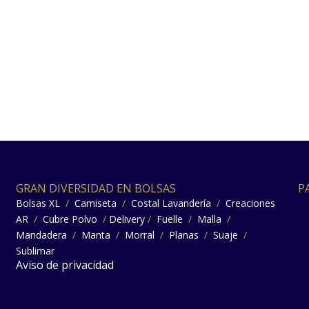
GRAN DIVERSIDAD EN BOLSAS
P
Bolsas XL
/
Camiseta
/
Costal Lavandería
/
Creaciones
AR
/
Cubre Polvo
/
Delivery
/
Fuelle
/
Malla
/
Mandadera
/
Manta
/
Morral
/
Planas
/
Suaje
/
Sublimar
Aviso de privacidad