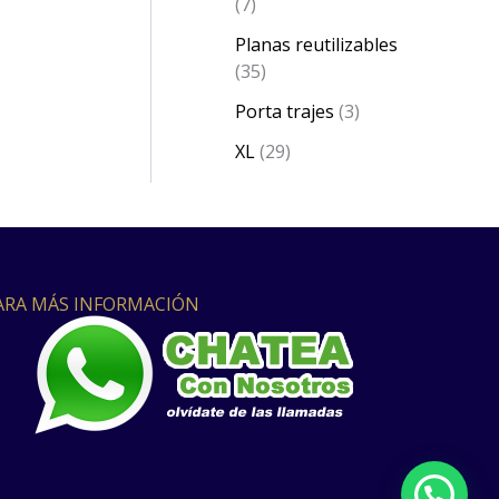
7
Planas reutilizables
35
Porta trajes
3
XL
29
ARA MÁS INFORMACIÓN