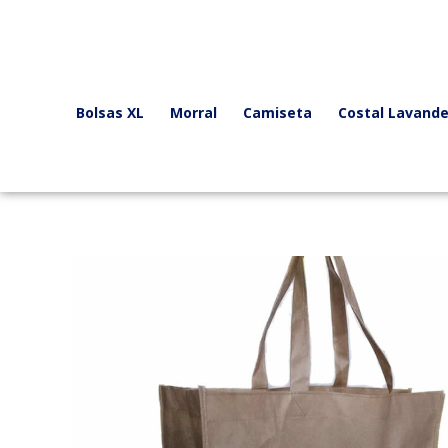
Ir
al
contenido
Bolsas XL
Morral
Camiseta
Costal Lavande