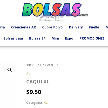
ría
Creaciones AR
Cubre Polvo
Delivery
Fuelle
M
Bolsas caja
Bolsas E4
Mini
Expo
PROMOCIONES
Inicio
/
XL
/ CAQUI XL
XL
CAQUI XL
$
9.50
Categoría:
XL