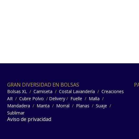
GRAN DIVERSIDAD EN BOLSAS
P
Bolsas XL
/
Camiseta
/
Costal Lavandería
/
Creaciones
AR
/
Cubre Polvo
/
Delivery
/
Fuelle
/
Malla
/
Mandadera
/
Manta
/
Morral
/
Planas
/
Suaje
/
Sublimar
Aviso de privacidad