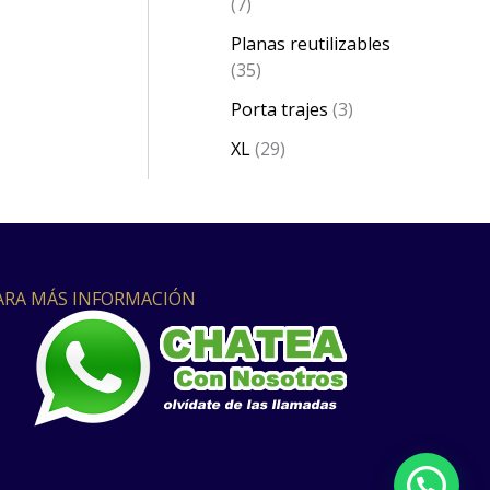
7
Planas reutilizables
35
Porta trajes
3
XL
29
ARA MÁS INFORMACIÓN