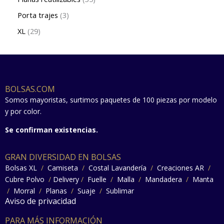
Porta trajes
3
XL
29
BOLSAS.COM
Somos mayoristas, surtimos paquetes de 100 piezas por modelo
y por color.
Se confirman existencias.
GRAN DIVERSIDAD EN BOLSAS
Bolsas XL
/
Camiseta
/
Costal Lavandería
/
Creaciones AR
/
Cubre Polvo
/
Delivery
/
Fuelle
/
Malla
/
Mandadera
/
Manta
/
Morral
/
Planas
/
Suaje
/
Sublimar
Aviso de privacidad
PARA MÁS INFORMACIÓN